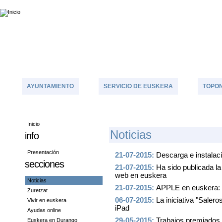
AYUNTAMIENTO
SERVICIO DE EUSKERA
TOPON
Inicio
N
Oticias
info
Presentación
21-07-2015:
Descarga e instalac
secciones
21-07-2015:
Ha sido publicada l
web en euskera
Noticias
21-07-2015:
APPLE en euskera: 
Zuretzat
06-07-2015:
La iniciativa "Saler
Vivir en euskera
iPad
Ayudas online
29-05-2015:
Trabajos premiados e
Euskera en Durango