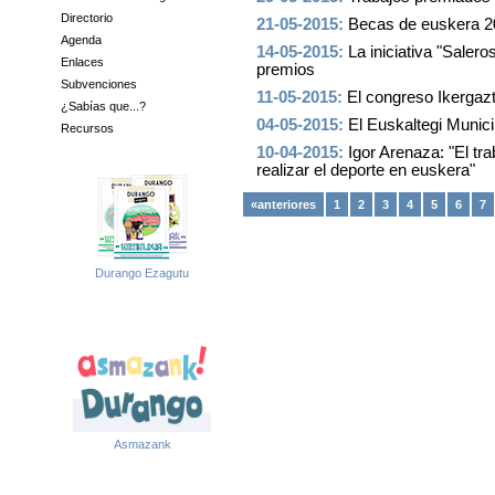
Directorio
21-05-2015:
Becas de euskera 2
Agenda
14-05-2015:
La iniciativa "Saler
Enlaces
premios
Subvenciones
11-05-2015:
El congreso Ikergaz
¿Sabías que...?
04-05-2015:
El Euskaltegi Munic
Recursos
10-04-2015:
Igor Arenaza: "El tr
realizar el deporte en euskera"
«anteriores
1
2
3
4
5
6
7
Durango Ezagutu
Asmazank