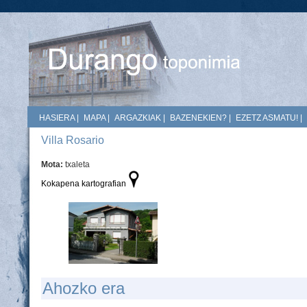
HASIERA
|
MAPA
|
ARGAZKIAK
|
BAZENEKIEN?
|
EZETZ ASMATU!
|
Villa Rosario
Mota:
txaleta
Kokapena kartografian
Ahozko era