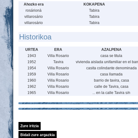
Ahozko era
KOKAPENA
rosárionà
Tabira
villarosário
Tabira
villarosário
Tabira
Historikoa
URTEA
ERA
AZALPENA
1943
Villa Rosario
casa se titula
1952
Tavira
vivienda aislada unifamiliar en el bar
1954
Villa Rosario
casita colindante denominada
1959
Villa Rosario
casa llamada
1960
Villa Rosario
barrio de tavira, casa
1962
Villa Rosario
calle de Tavira, casa
1965
Villa Rosario
... en la calle Tavira s/n
Zure iritzia
Bidali zure argazkia