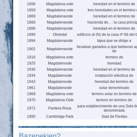
1856
Magdalena-oste
heredad en el termino de
1859
Magdalena oste
tres heredades en el termino
1869
Magdalenaoste
heredad en el termino de
1880
Magdalenaoste
hacienda de... : la casa princi
1886
Magdalenaoste
heredad en el termino de
1890
Olmedal
edificios al (N) de la casa nº 68 del 
1894
Magdalenaoste
tajea que se dirige a
llevaban ganados a que bebieran ag
1902
Magdalenaoste
de
1916
Magdalena-oste
termino de
1925
Magdalenoste
heredad
1930
Magdalenaoste
heredad en el termino de
1934
Magdalenoste
instalación eléctrica de
1943
Magdalenoste
heredad del termino de
1961
Magdalenoste
solar denominado
1969
Magdalena-oste
terreno solar en termino de
1970
Magdalena-Oste
terreno en termino de
para establecimiento de una Sala d
1972
Pantera Rosa
denominada
1990
Cambridge Park
Sala de Fiestas
Bazenekien?