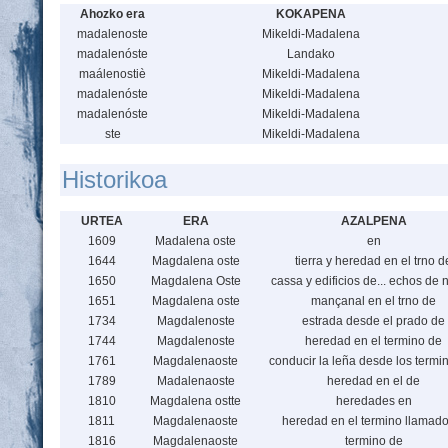
Ahozko era
KOKAPENA
madalenoste
Mikeldi-Madalena
madalenóste
Landako
maálenostiè
Mikeldi-Madalena
madalenóste
Mikeldi-Madalena
madalenóste
Mikeldi-Madalena
ste
Mikeldi-Madalena
Historikoa
URTEA
ERA
AZALPENA
1609
Madalena oste
en
1644
Magdalena oste
tierra y heredad en el trno d
1650
Magdalena Oste
cassa y edificios de... echos de
1651
Magdalena oste
mançanal en el trno de
1734
Magdalenoste
estrada desde el prado de
1744
Magdalenoste
heredad en el termino de
1761
Magdalenaoste
conducir la leña desde los termi
1789
Madalenaoste
heredad en el de
1810
Magdalena ostte
heredades en
1811
Magdalenaoste
heredad en el termino llamad
1816
Magdalenaoste
termino de