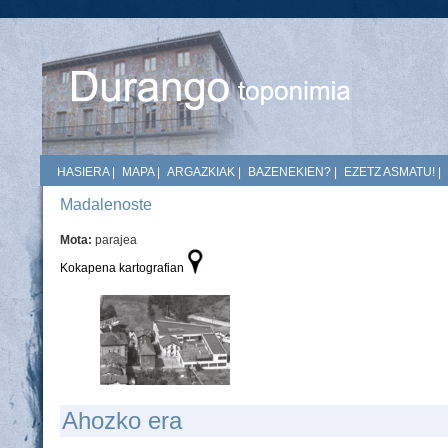
HASIERA
|
MAPA
|
ARGAZKIAK
|
BAZENEKIEN?
|
EZETZ ASMATU!
|
Madalenoste
Mota:
parajea
Kokapena kartografian
Ahozko era