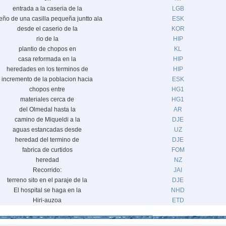
entrada a la caseria de la
LGB
eño de una casilla pequeña juntto ala
ESK
desde el caserio de la
KOR
rio de la
HIP
plantio de chopos en
KL
casa reformada en la
HIP
heredades en los terminos de
HIP
incremento de la poblacion hacia
ESK
chopos entre
HG1
materiales cerca de
HG1
del Olmedal hasta la
AR
camino de Miqueldi a la
DJE
aguas estancadas desde
UZ
heredad del termino de
DJE
fabrica de curtidos
FOM
heredad
NZ
Recorrido:
JAI
terreno sito en el paraje de la
DJE
El hospital se haga en la
NHD
Hiri-auzoa
ETD