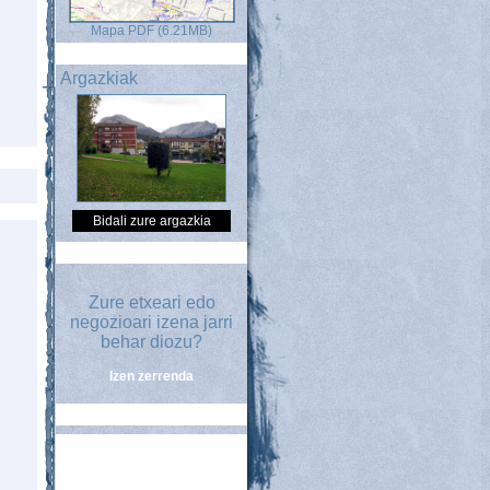
Mapa PDF (6.21MB)
Argazkiak
Bidali zure argazkia
Zure etxeari edo
negozioari izena jarri
behar diozu?
Izen zerrenda