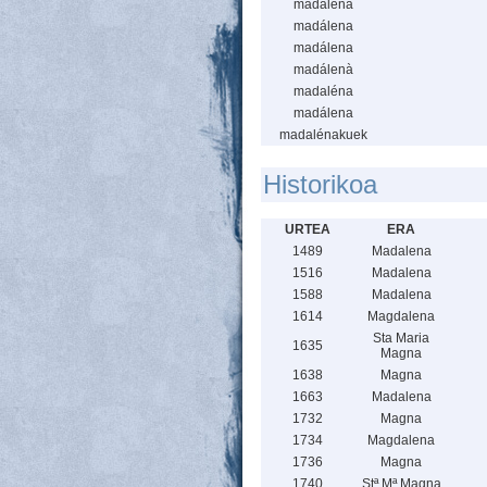
madaléna
madálena
madálena
madálenà
madaléna
madálena
madalénakuek
Historikoa
URTEA
ERA
1489
Madalena
1516
Madalena
1588
Madalena
1614
Magdalena
Sta Maria
1635
Magna
1638
Magna
1663
Madalena
1732
Magna
1734
Magdalena
1736
Magna
1740
Stª Mª Magna