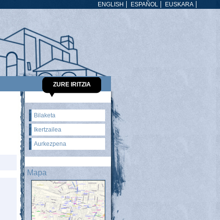
ENGLISH
ESPAÑOL
EUSKARA
ZURE IRITZIA
Bilaketa
Ikertzailea
Aurkezpena
Mapa