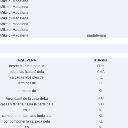
Mikeldi-Madalena
Mikeldi-Madalena
Mikeldi-Madalena
Mikeldi-Madalena
Mikeldi-Madalena
Mikeldi-Madalena
Mikeldi-Madalena
madalénara
AZALPENA
ITURRIA
desde Murueta para la
FDM
sobre las (casas) dela
CHA
calçadas nlos ptes de
KL
terminos de
KL
terminos de
KL
Arrendamº de la casa deLa
AIU
cassa y teneria hazia la parte dela
NIO
en la
hil
componer un pantano junto a la
KL
por componer la calzada dela
KL
en
hil