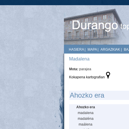
HASIERA
|
MAPA
|
ARGAZKIAK
|
BA
Madalena
Mota:
parajea
Kokapena kartografian
Ahozko era
Ahozko era
madalena
madaléna
maálena