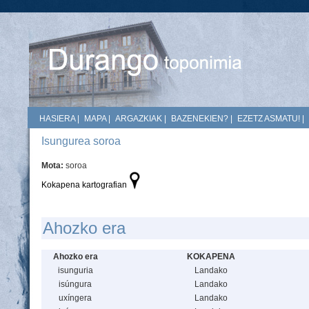
HASIERA
|
MAPA
|
ARGAZKIAK
|
BAZENEKIEN?
|
EZETZ ASMATU!
|
Isungurea soroa
Mota:
soroa
Kokapena kartografian
Ahozko era
Ahozko era
KOKAPENA
isunguria
Landako
isúngura
Landako
uxíngera
Landako