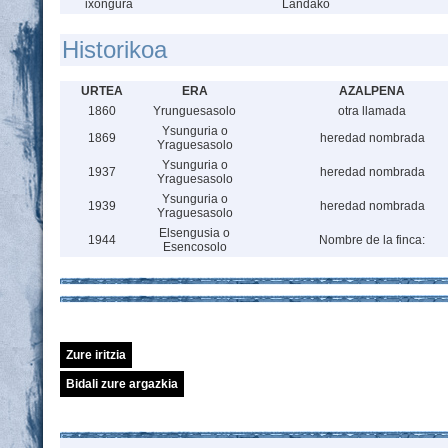
ixóngura
Landako
Historikoa
URTEA
ERA
AZALPENA
1860
Yrunguesasolo
otra llamada
Ysunguria o
1869
heredad nombrada
Yraguesasolo
Ysunguria o
1937
heredad nombrada
Yraguesasolo
Ysunguria o
1939
heredad nombrada
Yraguesasolo
Elsengusia o
1944
Nombre de la finca:
Esencosolo
Zure iritzia
Bidali zure argazkia