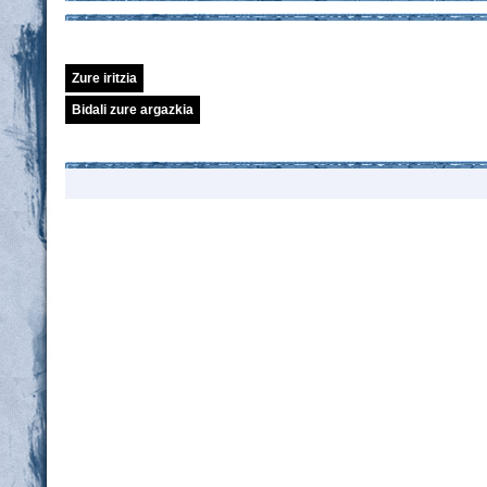
Zure iritzia
Bidali zure argazkia