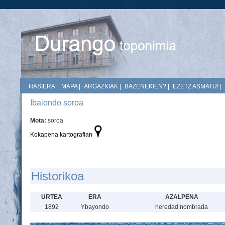
HASIERA
|
MAPA
|
ARGAZKIAK
|
BAZENEKIEN?
|
EZETZ ASMATU!
|
Ibaiondo soroa
Mota:
soroa
Kokapena kartografian
Historikoa
URTEA
ERA
AZALPENA
1892
Ybayondo
heredad nombrada