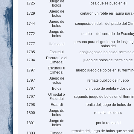
Juego de
1725
losa que se puso en el
bolos
Juego de
1729
cortaron un roble en Tauira para 
bolos
Juego de
1744
composicion del... del prado del Ol
bolos
Juego de
1772
nuebo ... del cerrado de Escudu
bolos
persona para el gouierno de los jue
1777
Holmedal
bolos del
1785
Escurdui
dos juegos de bolos del termino 
Escurdui o el
1794
juego de bolos del ttermino de
Olmedal
Escurdui u
1797
nuebo juego de bolos en su ttermin
Olmedal
Juego de
1797
remate publico del nuebo
volos
1797
Bolos
un juego de pelota y dos de
Olmedal o
1797
segundo juego de bolos en el ttermi
Escurdui
1798
Escurdi
rentta del juego de bolos de
Juego de
1800
remattantte de su
bolos
Juego de
1801
por la renta del
bolos
rematte del juego de bolos que se hall
1803
Olmedal