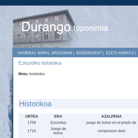
HASIERA
|
MAPA
|
ARGAZKIAK
|
BAZENEKIEN?
|
EZETZ ASMATU!
|
Ezkurdiko bolatokia
Mota:
bolatokia
Historikoa
URTEA
ERA
AZALPENA
1708
Escurduy
juego de bolos en el prado de
Juego de
1710
composson deel
bolos