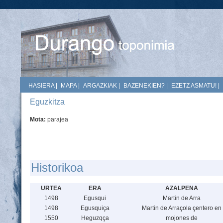
HASIERA
|
MAPA
|
ARGAZKIAK
|
BAZENEKIEN?
|
EZETZ ASMATU!
|
Eguzkitza
Mota:
parajea
Historikoa
URTEA
ERA
AZALPENA
1498
Egusqui
Martin de Arra
1498
Egusquiça
Martin de Arraçola çentero en
1550
Heguzqça
mojones de