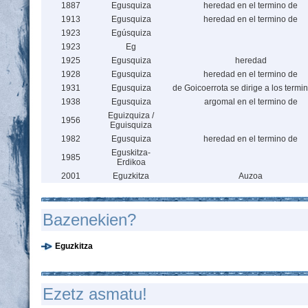
1887
Egusquiza
heredad en el termino de
1913
Egusquiza
heredad en el termino de
1923
Egúsquiza
1923
Eg
1925
Egusquiza
heredad
1928
Egusquiza
heredad en el termino de
1931
Egusquiza
de Goicoerrota se dirige a los termi
1938
Egusquiza
argomal en el termino de
Eguizquiza /
1956
Eguisquiza
1982
Egusquiza
heredad en el termino de
Eguskitza-
1985
Erdikoa
2001
Eguzkitza
Auzoa
Bazenekien?
Eguzkitza
Ezetz asmatu!