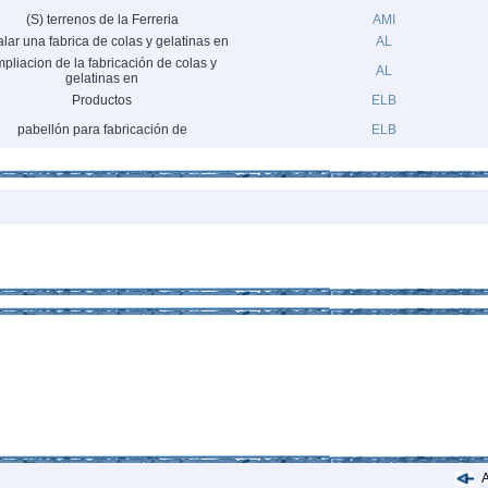
(S) terrenos de la Ferreria
AMI
alar una fabrica de colas y gelatinas en
AL
pliacion de la fabricación de colas y
AL
gelatinas en
Productos
ELB
pabellón para fabricación de
ELB
A