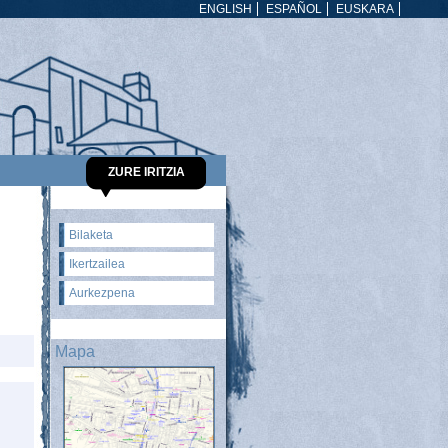
ENGLISH
ESPAÑOL
EUSKARA
ZURE IRITZIA
Bilaketa
Ikertzailea
Aurkezpena
Mapa