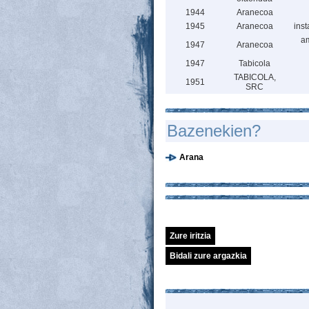
1944
Aranecoa
1945
Aranecoa
inst
am
1947
Aranecoa
1947
Tabicola
TABICOLA,
1951
SRC
Bazenekien?
Arana
Zure iritzia
Bidali zure argazkia