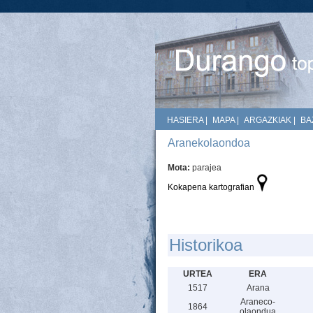
HASIERA
|
MAPA
|
ARGAZKIAK
|
BA
Aranekolaondoa
Mota:
parajea
Kokapena kartografian
Historikoa
URTEA
ERA
1517
Arana
Araneco-
1864
olaondua