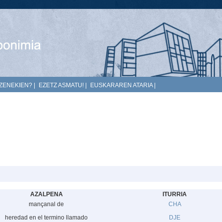
ZENEKIEN?
|
EZETZ ASMATU!
|
EUSKARAREN ATARIA
|
AZALPENA
ITURRIA
mançanal de
CHA
heredad en el termino llamado
DJE