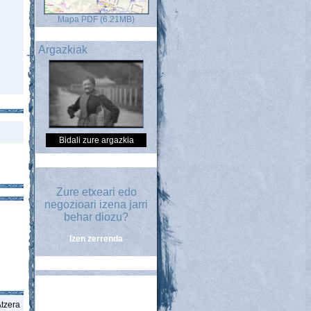
Mapa PDF (6.21MB)
Argazkiak
Bidali zure argazkia
Zure etxeari edo
negozioari izena jarri
behar diozu?
Izen zerrenda
tzera