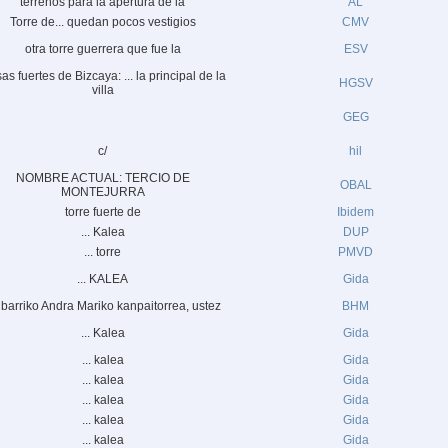
terrenos para la apertura de la
AL
Torre de... quedan pocos vestigios
CMV
otra torre guerrera que fue la
ESV
s fuertes de Bizcaya: ... la principal de la
HGSV
villa
GEG
c/
hil
NOMBRE ACTUAL: TERCIO DE
OBAL
MONTEJURRA
torre fuerte de
Ibidem
... Kalea
DUP
... torre
PMVD
... KALEA
Gida
ibarriko Andra Mariko kanpaitorrea, ustez
BHM
... Kalea
Gida
... kalea
Gida
... kalea
Gida
... kalea
Gida
... kalea
Gida
... kalea
Gida