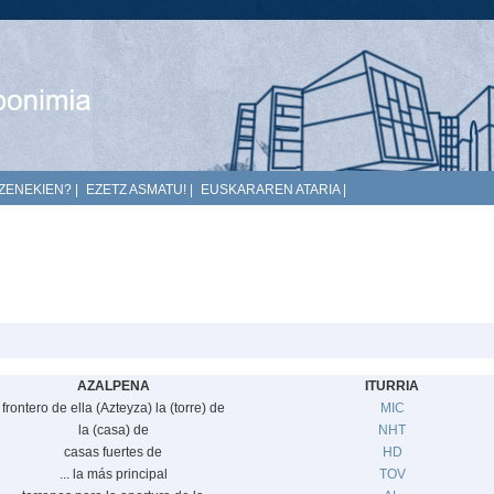
ZENEKIEN?
|
EZETZ ASMATU!
|
EUSKARAREN ATARIA
|
AZALPENA
ITURRIA
frontero de ella (Azteyza) la (torre) de
MIC
la (casa) de
NHT
casas fuertes de
HD
... la más principal
TOV