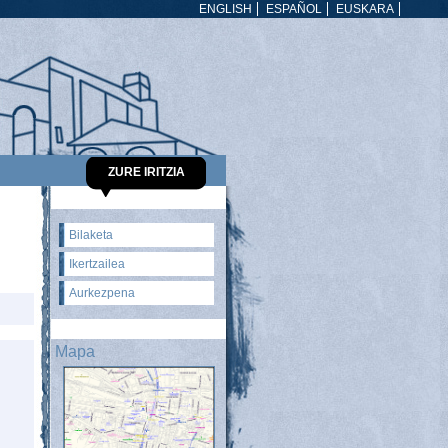
ENGLISH
ESPAÑOL
EUSKARA
ZURE IRITZIA
Bilaketa
Ikertzailea
Aurkezpena
Mapa