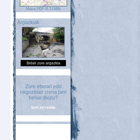
Mapa PDF (6.21MB)
Argazkiak
Bidali zure argazkia
Zure etxeari edo
negozioari izena jarri
behar diozu?
Izen zerrenda