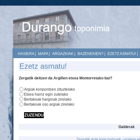
HASIERA
|
MAPA
|
ARGAZKIAK
|
BAZENEKIEN?
|
EZETZ ASMATU!
|
Ezetz asmatu!
Zergatik deitzen da Argiñen etxea Montorretako bat?
Argiak konpontzen zituztelako
Etxea harriz egin zutelako
Bertakoak harginak zirelako
Bertakoak oso argiak zirelako
Galderak
Zergatik dute kale batzuek –goiena 