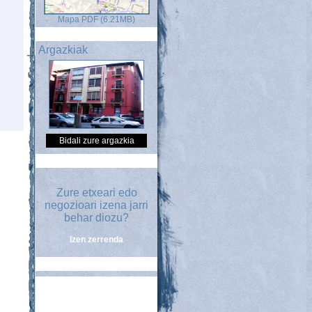
Mapa PDF (6.21MB)
Argazkiak
Bidali zure argazkia
Zure etxeari edo
negozioari izena jarri
behar diozu?
Izen zerrenda