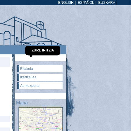
ENGLISH
ESPAÑOL
EUSKARA
ZURE IRITZIA
Bilaketa
Ikertzailea
Aurkezpena
Mapa