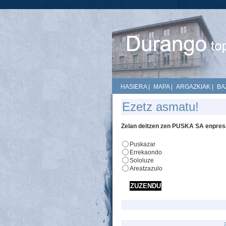
HASIERA
|
MAPA
|
ARGAZKIAK
|
BA
Ezetz asmatu!
Zelan deitzen zen PUSKA SA enpresa
Puskazar
Errekaondo
Sololuze
Areatzazulo