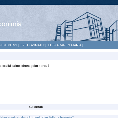
ZENEKIEN?
|
EZETZ ASMATU!
|
EUSKARAREN ATARIA
|
 eraiki baino lehenagoko soroa?
Galderak
Zelan agertzen da dokumentuetan Telleria baserria?