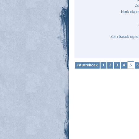
Ze
Nork eta n
Zein basok egite
«Aurrekoak
1
2
3
4
5
6