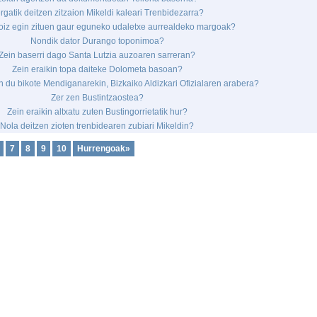
rgatik deitzen zitzaion Mikeldi kaleari Trenbidezarra?
oiz egin zituen gaur eguneko udaletxe aurrealdeko margoak?
Nondik dator Durango toponimoa?
Zein baserri dago Santa Lutzia auzoaren sarreran?
Zein eraikin topa daiteke Dolometa basoan?
n du bikote Mendiganarekin, Bizkaiko Aldizkari Ofizialaren arabera?
Zer zen Bustintzaostea?
Zein eraikin altxatu zuten Bustingorrietatik hur?
Nola deitzen zioten trenbidearen zubiari Mikeldin?
7
8
9
10
Hurrengoak»