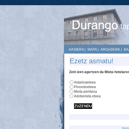
HASIERA
|
MAPA
|
ARGAZKIAK
|
BA
Ezetz asmatu!
Zein izen agertzen da Miota hotelare
Astarloaetxea
Pinondoetxea
Miota pentsioa
Adoberieta etxea
Nola