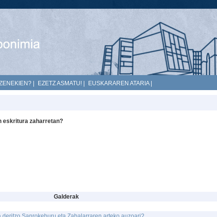
ZENEKIEN?
|
EZETZ ASMATU!
|
EUSKARAREN ATARIA
|
n eskritura zaharretan?
Galderak
 deritzo Sanrokeburu eta Zabalarraren arteko auzoari?