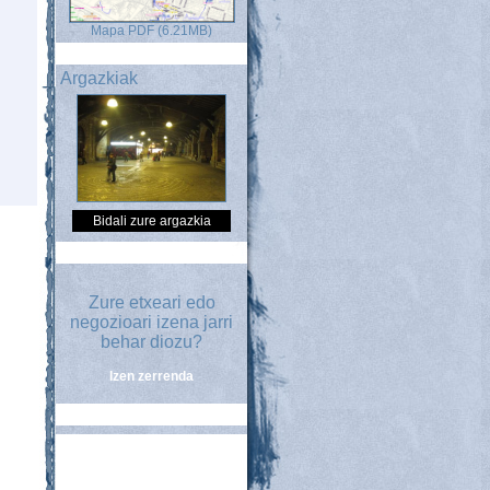
Mapa PDF (6.21MB)
Argazkiak
Bidali zure argazkia
Zure etxeari edo
negozioari izena jarri
behar diozu?
Izen zerrenda