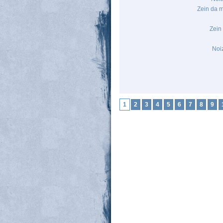
Zein da 
Zein
Noiz
1
2
3
4
5
6
7
8
9