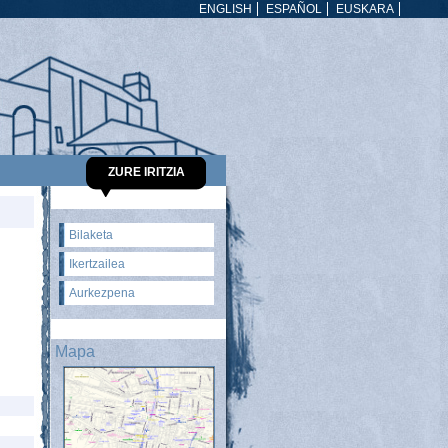
ENGLISH
ESPAÑOL
EUSKARA
ZURE IRITZIA
Bilaketa
Ikertzailea
Aurkezpena
Mapa