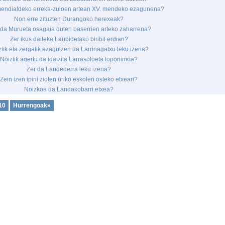
mendialdeko erreka-zuloen artean XV. mendeko ezagunena?
Non erre zituzten Durangoko herexeak?
 da Murueta osagaia duten baserrien arteko zaharrena?
Zer ikus daiteke Laubidetako biribil erdian?
tik eta zergatik ezagutzen da Larrinagatxu leku izena?
Noiztik agertu da idatzita Larrasoloeta toponimoa?
Zer da Landederra leku izena?
Zein izen ipini zioten uriko eskolen osteko etxeari?
Noizkoa da Landakobarri etxea?
10
Hurrengoak»