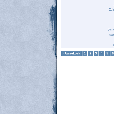
Zei
Zei
Nor
«Aurrekoak
1
2
3
4
5
6