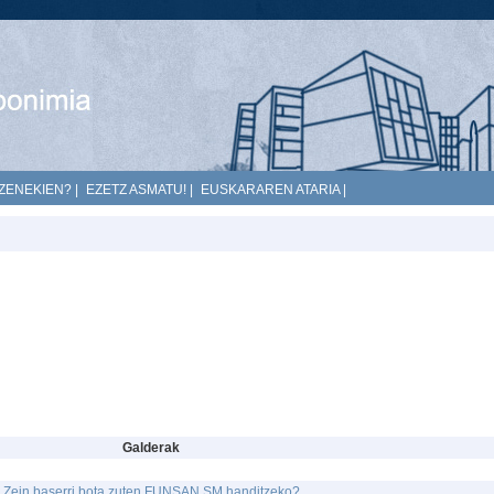
ZENEKIEN?
|
EZETZ ASMATU!
|
EUSKARAREN ATARIA
|
Galderak
Zein baserri bota zuten FUNSAN SM handitzeko?