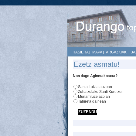
HASIERA
|
MAPA
|
ARGAZKIAK
|
BA
Ezetz asmatu!
Non dago Aginetakoatxa?
Santa Lutzia auzoan
Zuhatzolako Santi Kurutzen
Munarriluze azpian
Tabireta gainean