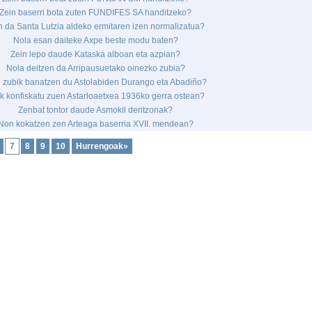
Zein baserri bota zuten FUNDIFES SA handitzeko?
n da Santa Lutzia aldeko ermitaren izen normalizatua?
Nola esan daiteke Axpe beste modu baten?
Zein lepo daude Kataska alboan eta azpian?
Nola deitzen da Arripausuetako oinezko zubia?
n zubik banatzen du Astolabiden Durango eta Abadiño?
k konfiskatu zuen Astarloaetxea 1936ko gerra ostean?
Zenbat tontor daude Asmokil deritzonak?
Non kokatzen zen Arteaga baserria XVII. mendean?
7
8
9
10
Hurrengoak»