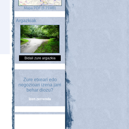
Mapa PDF (6.21MB)
Argazkiak
Bidali zure argazkia
Zure etxeari edo
negozioari izena jarri
behar diozu?
Izen zerrenda