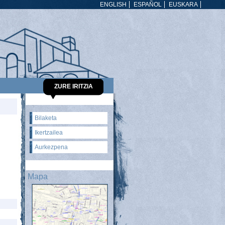
ENGLISH
ESPAÑOL
EUSKARA
ZURE IRITZIA
Bilaketa
Ikertzailea
Aurkezpena
Mapa