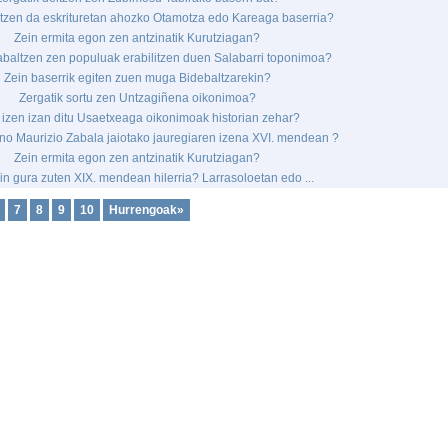
tzen da eskrituretan ahozko Otamotza edo Kareaga baserria?
Zein ermita egon zen antzinatik Kurutziagan?
baltzen zen populuak erabilitzen duen Salabarri toponimoa?
Zein baserrik egiten zuen muga Bidebaltzarekin?
Zergatik sortu zen Untzagiñena oikonimoa?
 izen izan ditu Usaetxeaga oikonimoak historian zehar?
no Maurizio Zabala jaiotako jauregiaren izena XVI. mendean ?
Zein ermita egon zen antzinatik Kurutziagan?
n gura zuten XIX. mendean hilerria? Larrasoloetan edo ...
7
8
9
10
Hurrengoak»