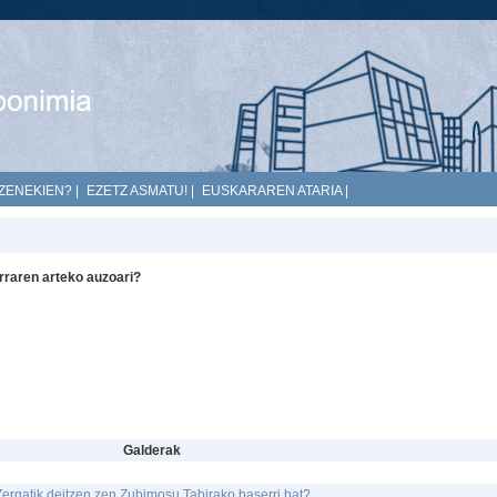
ZENEKIEN?
|
EZETZ ASMATU!
|
EUSKARAREN ATARIA
|
rraren arteko auzoari?
Galderak
Zergatik deitzen zen Zubimosu Tabirako baserri bat?