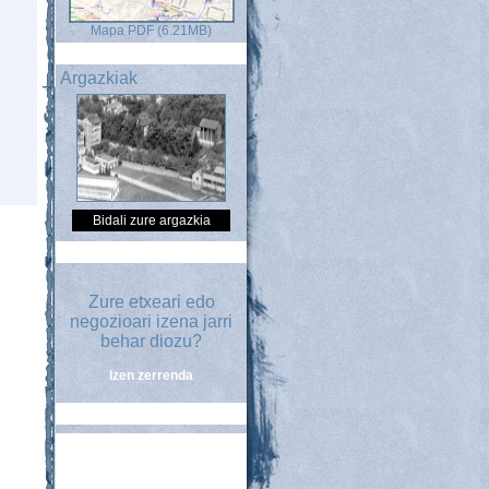
Mapa PDF (6.21MB)
Argazkiak
Bidali zure argazkia
Zure etxeari edo
negozioari izena jarri
behar diozu?
Izen zerrenda