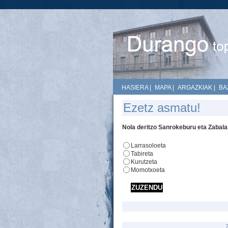
HASIERA
|
MAPA
|
ARGAZKIAK
|
BA
Ezetz asmatu!
Nola deritzo Sanrokeburu eta Zabala
Larrasoloeta
Tabireta
Kurutzeta
Momotxoeta