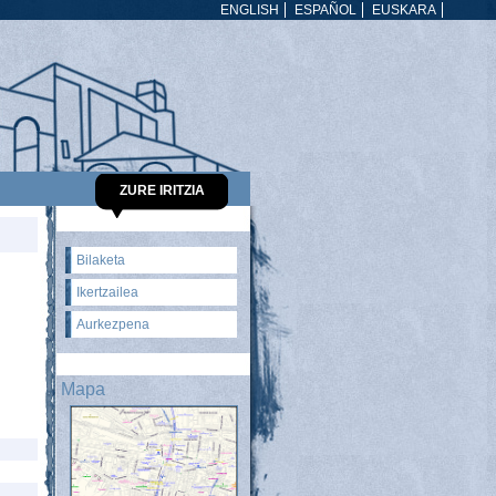
ENGLISH
ESPAÑOL
EUSKARA
ZURE IRITZIA
Bilaketa
Ikertzailea
Aurkezpena
Mapa