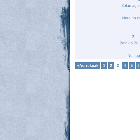
Zelan ager
Noraino za
Zein
Zein da Bru
Non egi
«Aurrekoak
1
2
3
4
5
6