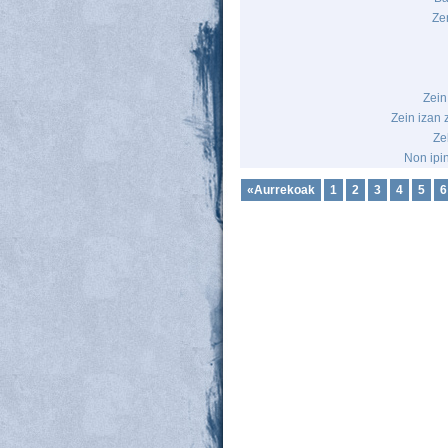
Ze
Zein
Zein izan 
Ze
Non ipi
«Aurrekoak
1
2
3
4
5
6