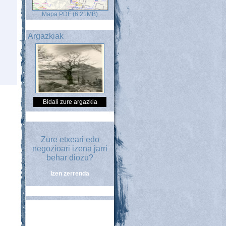
Mapa PDF (6.21MB)
Argazkiak
Bidali zure argazkia
Zure etxeari edo
negozioari izena jarri
behar diozu?
Izen zerrenda