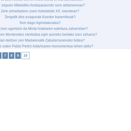
r zegoen Mikeldiko Andaparaondo soro aldamenean?
Zerk zeharkatzen zuen Astolabide XX. mendean?
Zergatik dira ezagunak Aizeder baserrikoak?
Non dago Aginetakoatxa?
 izen agertzen da Miota hotelaren eskritura zaharretan?
zen Montevideo etorbidea egin aurreko bertako izen zaharra?
lan deitzen zen Madalenatik Zabalarrarainoko bidea?
ni zuten Pablo Pedro Astarloaren monumentua lehen aldiz?
7
8
9
10