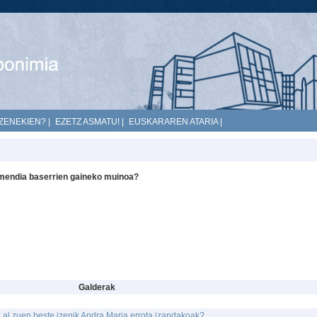
ZENEKIEN?
|
EZETZ ASMATU!
|
EUSKARAREN ATARIA
|
omendia baserrien gaineko muinoa?
Galderak
 al zuen beste izenik Andra Maria errota izandakoak?