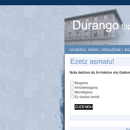
HASIERA
|
MAPA
|
ARGAZKIAK
|
BA
Ezetz asmatu!
Nola deitzen da Arrioletxe eta Goik
Mugarra
Arrioletxegana
Mendigana
Ez dauka izenik
Ba