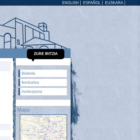
ENGLISH
ESPAÑOL
EUSKARA
ZURE IRITZIA
Bilaketa
Ikertzailea
Aurkezpena
Mapa