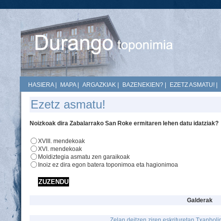
HASIERA
|
MAPA
|
ARGAZKIAK
|
BAZENEKIEN?
|
EZETZ ASMATU!
|
Ezetz asmatu!
Noizkoak dira Zabalarrako San Roke ermitaren lehen datu idatziak?
XVIII. mendekoak
XVI. mendekoak
Moldiztegia asmatu zen garaikoak
Inoiz ez dira egon batera toponimoa eta hagionimoa
Galderak
Zelan deitzen ziren eskrituretan Txanbol