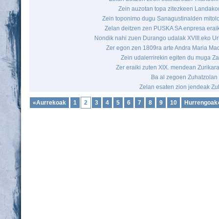
Zein auzotan topa zitezkeen Landako(
Zein toponimo dugu Sanagustinalden mitol
Zelan deitzen zen PUSKA SA enpresa erai
Nondik nahi zuen Durango udalak XVIII.eko Urk
Zer egon zen 1809ra arte Andra Maria Ma
Zein udalerrirekin egiten du muga 
Zer eraiki zuten XIX. mendean Zurikar
Ba al zegoen Zuhatzolan 
Zelan esaten zion jendeak Zub
«Aurrekoak
1
2
3
4
5
6
7
8
9
10
Hurrengoak