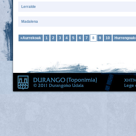
Lerralde
Madalena
«Aurrekoak
1
2
3
4
5
6
7
8
9
10
Hurrengoak