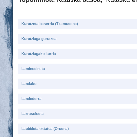
Kurutzeta baserria (Txamusena)
Kurutziaga gurutzea
Kurutziagako iturria
Laminosineta
Landako
Landederra
Larrasoloeta
Laubideta ostatua (Oruena)