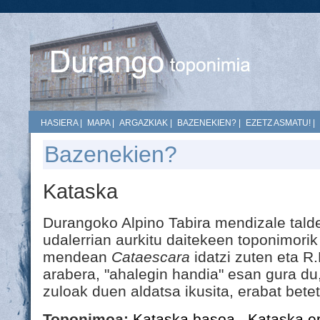
HASIERA
|
MAPA
|
ARGAZKIAK
|
BAZENEKIEN?
|
EZETZ ASMATU!
|
Bazenekien?
Kataska
Durangoko Alpino Tabira mendizale talde
udalerrian aurkitu daitekeen toponimorik
mendean
Cataescara
idatzi zuten eta R
arabera, "ahalegin handia" esan gura du, 
zuloak duen aldatsa ikusita, erabat bete
Toponimoa:
Kataska basoa
,
Kataska e