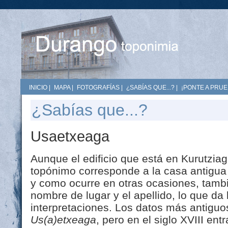
INICIO
|
MAPA
|
FOTOGRAFÍAS
|
¿SABÍAS QUE...?
|
¡PONTE A PRUE
¿Sabías que...?
Usaetxeaga
Aunque el edificio que está en Kurutziaga
topónimo corresponde a la casa antigua 
y como ocurre en otras ocasiones, tamb
nombre de lugar y el apellido, lo que da 
interpretaciones. Los datos más antiguo
Us(a)etxeaga
, pero en el siglo XVIII en