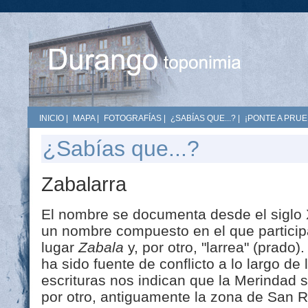
INICIO
|
MAPA
|
FOTOGRAFÍAS
|
¿SABÍAS QUE...?
|
¡PONTE A PRUE
¿Sabías que...?
Zabalarra
El nombre se documenta desde el siglo X
un nombre compuesto en el que particip
lugar
Zabala
y, por otro, "larrea" (prado)
ha sido fuente de conflicto a lo largo de l
escrituras nos indican que la Merindad s
por otro, antiguamente la zona de San 