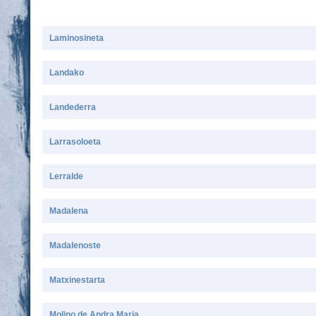
Laminosineta
Landako
Landederra
Larrasoloeta
Lerralde
Madalena
Madalenoste
Matxinestarta
Molino de Andra Maria