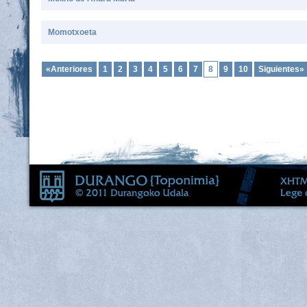
Momotxoeta
«Anteriores
1
2
3
4
5
6
7
8
9
10
Siguientes»