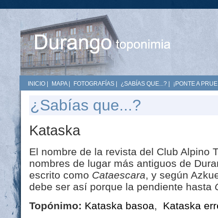
INICIO
|
MAPA
|
FOTOGRAFÍAS
|
¿SABÍAS QUE...?
|
¡PONTE A PRUE
¿Sabías que...?
Kataska
El nombre de la revista del Club Alpino
nombres de lugar más antiguos de Duran
escrito como
Cataescara
, y según Azkue
debe ser así porque la pendiente hasta
Topónimo:
Kataska basoa
,
Kataska err