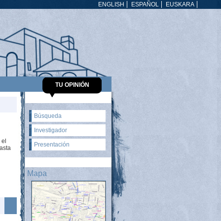
ENGLISH
ESPAÑOL
EUSKARA
TU OPINIÓN
Búsqueda
Investigador
 el
Presentación
hasta
Mapa