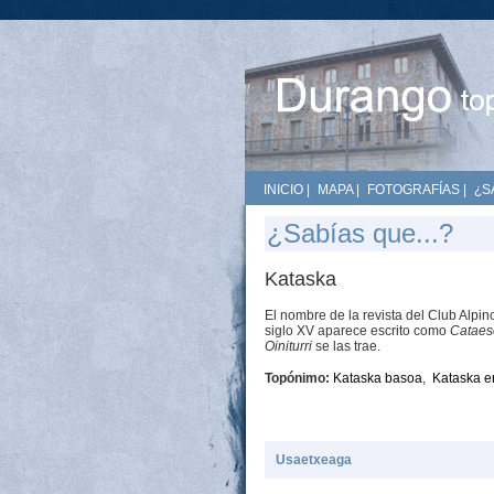
INICIO
|
MAPA
|
FOTOGRAFÍAS
|
¿S
¿Sabías que...?
Kataska
El nombre de la revista del Club Alp
siglo XV aparece escrito como
Cataes
Oiniturri
se las trae.
Topónimo:
Kataska basoa
,
Kataska e
Usaetxeaga