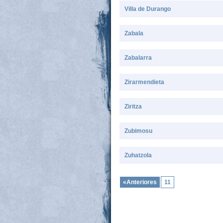
Villa de Durango
Zabala
Zabalarra
Zirarmendieta
Ziritza
Zubimosu
Zuhatzola
«Anteriores
11