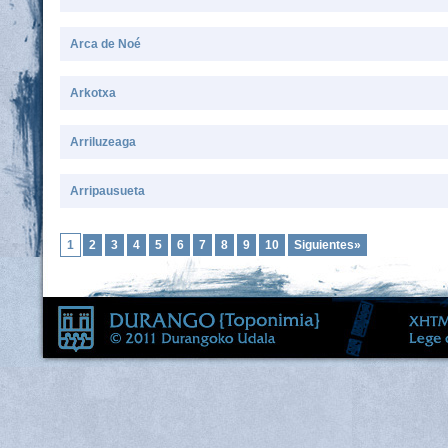
Arca de Noé
Arkotxa
Arriluzeaga
Arripausueta
1
2
3
4
5
6
7
8
9
10
Siguientes»