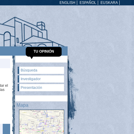
ENGLISH
ESPAÑOL
EUSKARA
TU OPINIÓN
Búsqueda
Investigador
dar el
Presentación
las
Mapa