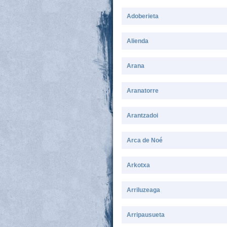
Adoberieta
Alienda
Arana
Aranatorre
Arantzadoi
Arca de Noé
Arkotxa
Arriluzeaga
Arripausueta