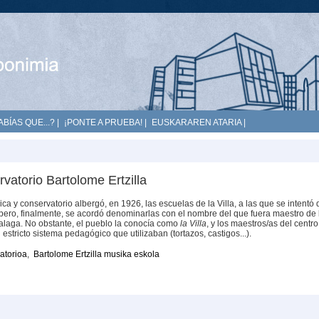
ABÍAS QUE...?
|
¡PONTE A PRUEBA!
|
EUSKARAREN ATARIA
|
atorio Bartolome Ertzilla
ica y conservatorio albergó, en 1926, las escuelas de la Villa, a las que se intentó 
pero, finalmente, se acordó denominarlas con el nombre del que fuera maestro de 
balaga. No obstante, el pueblo la conocía como
la Villa
, y los maestros/as del centro
estricto sistema pedagógico que utilizaban (tortazos, castigos...).
batorioa
,
Bartolome Ertzilla musika eskola