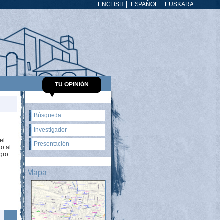
ENGLISH
ESPAÑOL
EUSKARA
TU OPINIÓN
Búsqueda
Investigador
el
Presentación
to al
egro
Mapa