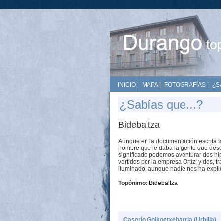
INICIO
|
MAPA
|
FOTOGRAFÍAS
|
¿S
¿Sabías que...?
Bidebaltza
Aunque en la documentación escrita 
nombre que le daba la gente que desc
significado podemos aventurar dos hipó
vertidos por la empresa Ortiz; y dos, t
iluminado, aunque nadie nos ha expli
Topónimo:
Bidebaltza
Caserío Goikoetxebarria (Urbilla)