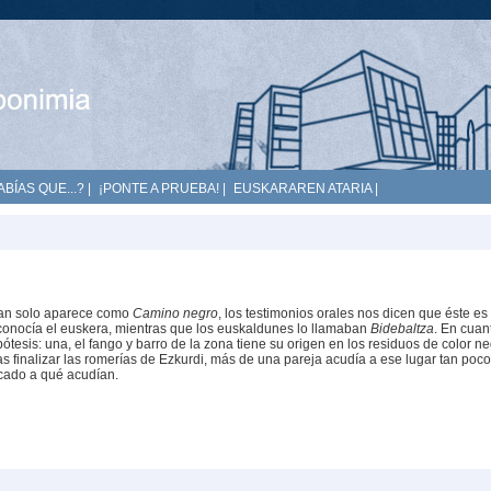
ABÍAS QUE...?
|
¡PONTE A PRUEBA!
|
EUSKARAREN ATARIA
|
tan solo aparece como
Camino negro
, los testimonios orales nos dicen que éste es 
onocía el euskera, mientras que los euskaldunes lo llamaban
Bidebaltza
. En cuan
tesis: una, el fango y barro de la zona tiene su origen en los residuos de color n
ras finalizar las romerías de Ezkurdi, más de una pareja acudía a ese lugar tan poco
cado a qué acudían.