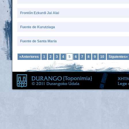
Frontón Ezkurdi Jai Alai
Fuente de Kurutziaga
Fuente de Santa Maria
«Anteriores
1
2
3
4
5
6
7
8
9
10
Siguientes»