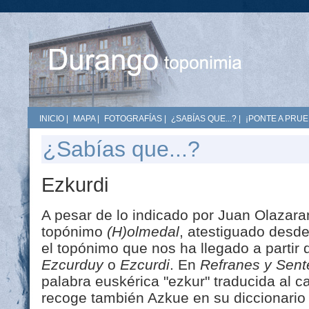
INICIO
|
MAPA
|
FOTOGRAFÍAS
|
¿SABÍAS QUE...?
|
¡PONTE A PRUE
¿Sabías que...?
Ezkurdi
A pesar de lo indicado por Juan Olazaran
topónimo
(H)olmedal
, atestiguado desde
el topónimo que nos ha llegado a partir d
Ezcurduy
o
Ezcurdi
. En
Refranes y Sent
palabra euskérica "ezkur" traducida al ca
recoge también Azkue en su diccionario t