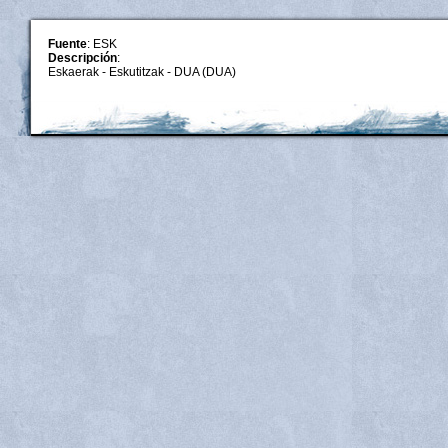
Fuente
: ESK
Descripción
:
Eskaerak - Eskutitzak - DUA (DUA)