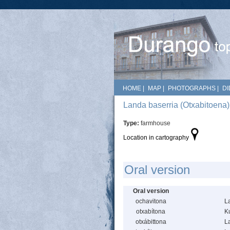
HOME
|
MAP
|
PHOTOGRAPHS
|
DI
Landa baserria (Otxabitoena)
Type:
farmhouse
Location in cartography
Oral version
Oral version
ochavitona
L
otxabítona
K
otxábittona
L