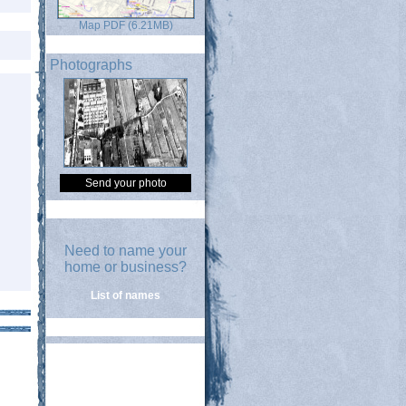
Map PDF (6.21MB)
Photographs
Send your photo
Need to name your
home or business?
List of names