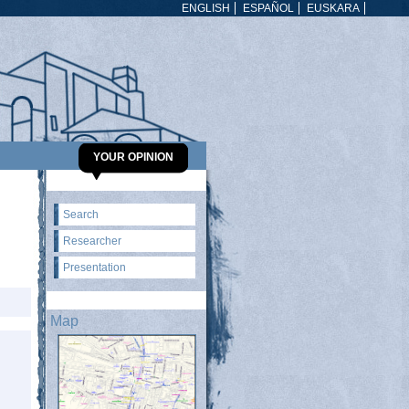
ENGLISH
ESPAÑOL
EUSKARA
YOUR OPINION
Search
Researcher
Presentation
Map