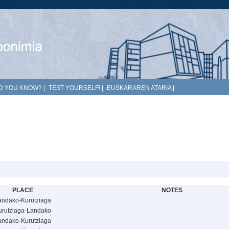
D YOU KNOW?
|
TEST YOURSELF!
|
EUSKARAREN ATARIA
|
PLACE
NOTES
andako-Kurutziaga
urutziaga-Landako
andako-Kurutziaga