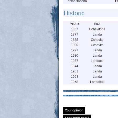
otxabíttosena
L
Historic
YEAR
ERA
1857
Ochavitona
1877
Landa
1885
Ochavito
1900
Ochavito
1921
Landa
1930
Landa
1937
Landaco
1944
Landa
1961
Landa
1968
Landa
1968
Landacoa
Your opinion