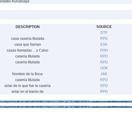
andako-Kurutziaga
DESCRIPTION
SOURCE
DTP
casa caseria titulada
RPD
casa que llaman
ESK
casas llamadas ... y Calvo
POH
caseria titulada
RPD
caseria titulada
RPD
UOK
Nombre de la finca:
AMI
caseria titulada
RPD
solar de lo que fue la caseria
RPD
solar en el barrio de
RPD