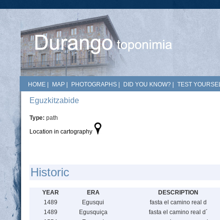
HOME
|
MAP
|
PHOTOGRAPHS
|
DID YOU KNOW?
|
TEST YOURSEL
Eguzkitzabide
Type:
path
Location in cartography
Historic
YEAR
ERA
DESCRIPTION
1489
Egusqui
fasta el camino real d
1489
Egusquiça
fasta el camino real d´