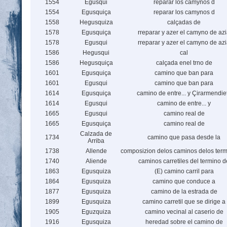
1554
Egusqui
reparar los camynos d
1554
Egusquiça
reparar los camynos d
1558
Hegusquiza
calçadas de
1578
Egusquiça
rreparar y azer el camyno de az
1578
Egusqui
rreparar y azer el camyno de az
1586
Hegusqui
cal
1586
Hegusquiça
calçada enel trno de
1601
Egusquiça
camino que ban para
1601
Egusqui
camino que ban para
1614
Egusquiça
camino de entre... y Çirarmendie
1614
Egusqui
camino de entre... y
1665
Egusqui
camino real de
1665
Egusquiça
camino real de
Calzada de
1734
camino que pasa desde la
Arriba
1738
Allende
composizion delos caminos delos term
1740
Aliende
caminos carretiles del termino d
1863
Egusquiza
(E) camino carril para
1864
Egusquiza
camino que conduce a
1877
Egusquiza
camino de la estrada de
1899
Egusquiza
camino carretil que se dirige a
1905
Eguzquiza
camino vecinal al caserio de
1916
Egusquiza
heredad sobre el camino de