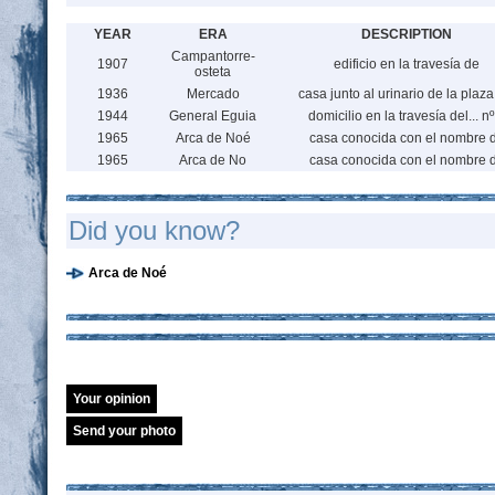
YEAR
ERA
DESCRIPTION
Campantorre-
1907
edificio en la travesía de
osteta
1936
Mercado
casa junto al urinario de la plaza
1944
General Eguia
domicilio en la travesía del... nº
1965
Arca de Noé
casa conocida con el nombre 
1965
Arca de No
casa conocida con el nombre 
Did you know?
Arca de Noé
Your opinion
Send your photo