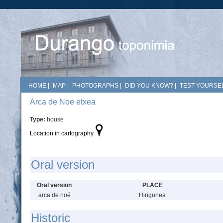
HOME
|
MAP
|
PHOTOGRAPHS
|
DID YOU KNOW?
|
TEST YOURSEL
Arca de Noe etxea
Type:
house
Location in cartography
Oral version
Oral version
PLACE
arca de noé
Hirigunea
Historic