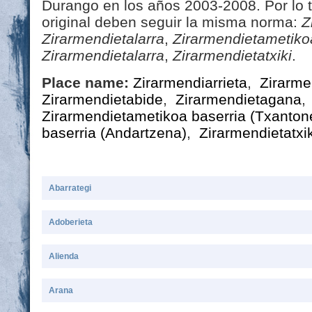
Durango en los años 2003-2008. Por lo t
original deben seguir la misma norma:
Z
Zirarmendietalarra
,
Zirarmendietametiko
Zirarmendietalarra
,
Zirarmendietatxiki
.
Place name:
Zirarmendiarrieta
,
Zirarme
Zirarmendietabide
,
Zirarmendietagana
Zirarmendietametikoa baserria (Txanton
baserria (Andartzena)
,
Zirarmendietatxi
Abarrategi
Adoberieta
Alienda
Arana