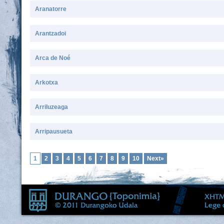
Aranatorre
Arantzadoi
Arca de Noé
Arkotxa
Arriluzeaga
Arripausueta
1
2
3
4
5
6
7
8
9
10
Next»