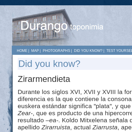
HOME
|
MAP
|
PHOTOGRAPHS
|
DID YOU KNOW?
|
TEST YOURSEL
Did you know?
Zirarmendieta
Durante los siglos XVI, XVII y XVIII la 
diferencia es la que contiene la consonan
euskera estándar significa "plata", y qu
Zear-
, que es producto de una hipercorr
resultado
–ea-
. Koldo Mitxelena señala 
apellido
Zirarruista
, actual
Ziarrusta
, ape