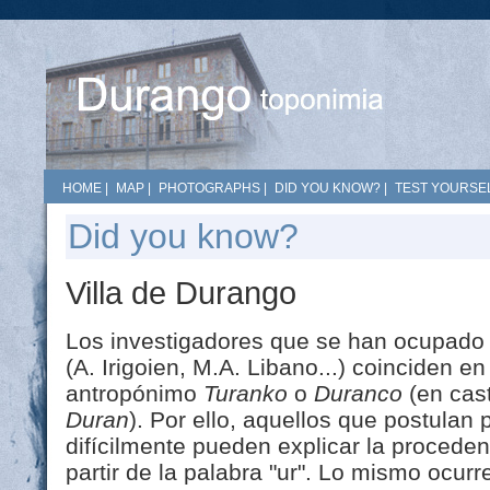
HOME
|
MAP
|
PHOTOGRAPHS
|
DID YOU KNOW?
|
TEST YOURSEL
Did you know?
Villa de Durango
Los investigadores que se han ocupado
(A. Irigoien, M.A. Libano...) coinciden 
antropónimo
Turanko
o
Duranco
(en cast
Duran
). Por ello, aquellos que postulan 
difícilmente pueden explicar la proceden
partir de la palabra "ur". Lo mismo ocurr