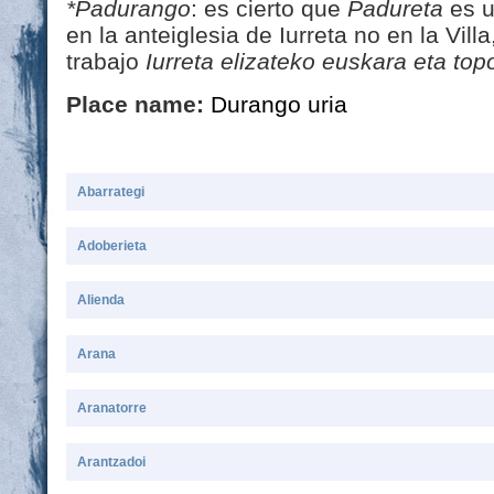
*Padurango
: es cierto que
Padureta
es u
en la anteiglesia de Iurreta no en la Vil
trabajo
Iurreta elizateko euskara eta top
Place name:
Durango uria
Abarrategi
Adoberieta
Alienda
Arana
Aranatorre
Arantzadoi