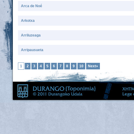
Arca de Noé
Arkotxa
Arriluzeaga
Arripausueta
1
2
3
4
5
6
7
8
9
10
Next»