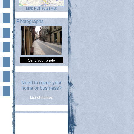
Map PDF (6.21MB)
Photographs
Send your photo
Need to name your
home or business?
List of names