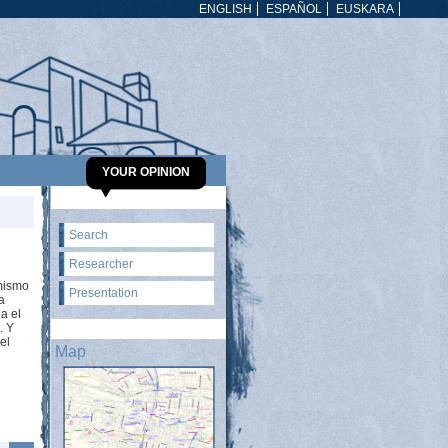
ENGLISH
ESPAÑOL
EUSKARA
YOUR OPINION
Search
Researcher
 mismo
Presentation
a
na el
. Y
el
Map