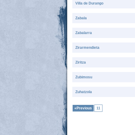
Villa de Durango
Zabala
Zabalarra
Zirarmendieta
Ziritza
Zubimosu
Zuhatzola
«Previous
11