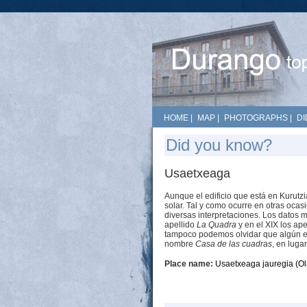
HOME
|
MAP
|
PHOTOGRAPHS
|
DI
Did you know?
Usaetxeaga
Aunque el edificio que está en Kurutz
solar. Tal y como ocurre en otras ocas
diversas interpretaciones. Los datos 
apellido
La Quadra
y en el XIX los ap
tampoco podemos olvidar que algún esc
nombre
Casa de las cuadras
, en luga
Place name:
Usaetxeaga jauregia (O