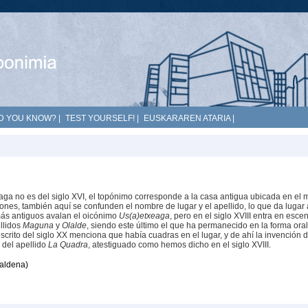
D YOU KNOW?
|
TEST YOURSELF!
|
EUSKARAREN ATARIA
|
iaga no es del siglo XVI, el topónimo corresponde a la casa antigua ubicada en el
iones, también aquí se confunden el nombre de lugar y el apellido, lo que da lugar 
más antiguos avalan el oicónimo
Us(a)etxeaga
, pero en el siglo XVIII entra en esce
ellidos
Maguna
y
Olalde
, siendo este último el que ha permanecido en la forma oral
rito del siglo XX menciona que había cuadras en el lugar, y de ahí la invención d
r del apellido
La Quadra
, atestiguado como hemos dicho en el siglo XVIII.
laldena)