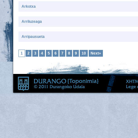
Arkotxa
Arriluzeaga
Arripausueta
1
2
3
4
5
6
7
8
9
10
Next»