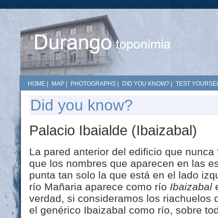
HOME
|
MAP
|
PHOTOGRAPHS
|
DID YOU KNOW?
|
TEST YOURSEL
Did you know?
Palacio Ibaialde (Ibaizabal)
La pared anterior del edificio que nunca
que los nombres que aparecen en las es
punta tan solo la que está en el lado iz
río Mañaria aparece como río
Ibaizabal
e
verdad, si consideramos los riachuelos d
el genérico Ibaizabal como río, sobre 