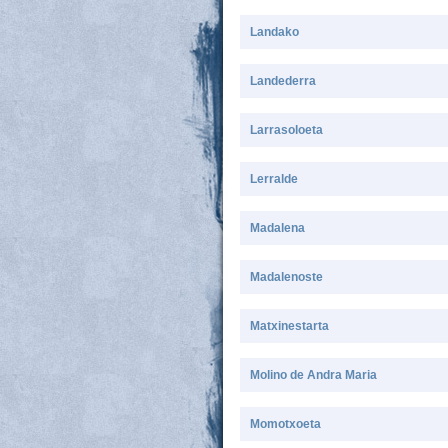
Landako
Landederra
Larrasoloeta
Lerralde
Madalena
Madalenoste
Matxinestarta
Molino de Andra Maria
Momotxoeta