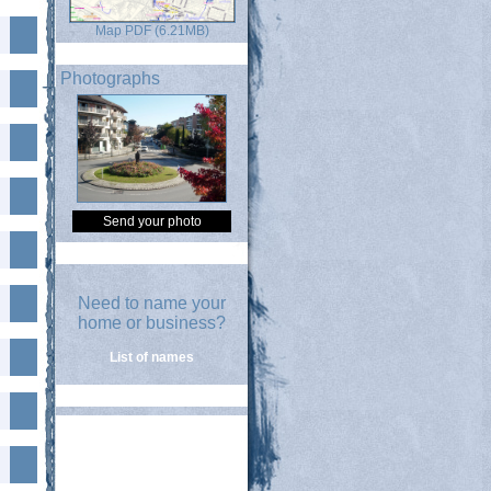
Map PDF (6.21MB)
Photographs
Send your photo
Need to name your
home or business?
List of names