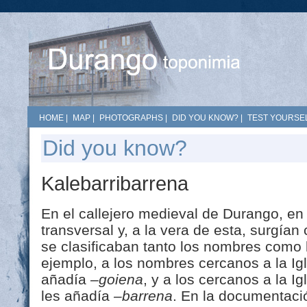
HOME
|
MAP
|
PHOTOGRAPHS
|
DID YOU KNOW?
|
TEST YOURSEL
Did you know?
Kalebarribarrena
En el callejero medieval de Durango, en
transversal y, a la vera de esta, surgían
se clasificaban tanto los nombres como 
ejemplo, a los nombres cercanos a la Ig
añadía
–goiena
, y a los cercanos a la I
les añadía
–barrena
. En la documentaci