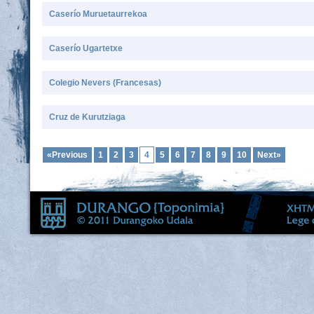
Caserío Muruetaurrekoa
Caserío Ugartetxe
Colegio Nevers (Francesas)
Cruz de Kurutziaga
«Previous
1
2
3
4
5
6
7
8
9
10
Next»