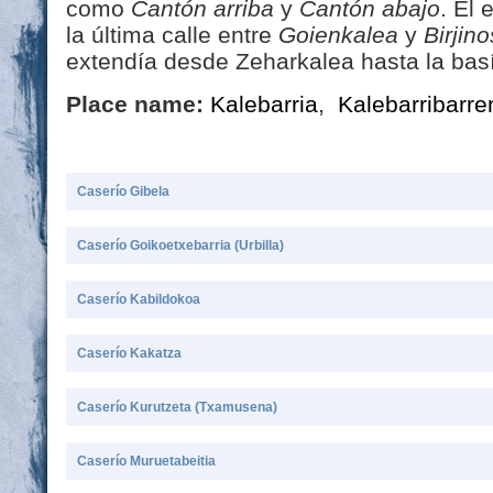
como
Cantón arriba
y
Cantón abajo
. El
la última calle entre
Goienkalea
y
Birjino
extendía desde Zeharkalea hasta la basí
Place name:
Kalebarria
,
Kalebarribarre
Caserío Gibela
Caserío Goikoetxebarria (Urbilla)
Caserío Kabildokoa
Caserío Kakatza
Caserío Kurutzeta (Txamusena)
Caserío Muruetabeitia