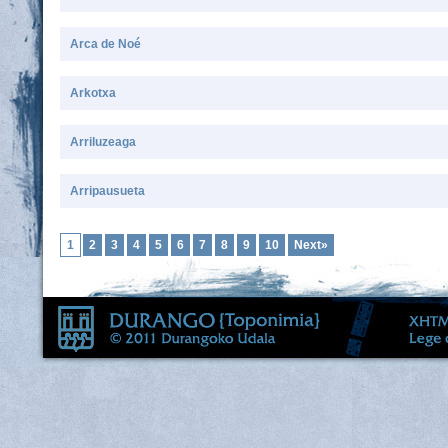
Arca de Noé
Arkotxa
Arriluzeaga
Arripausueta
1
2
3
4
5
6
7
8
9
10
Next»