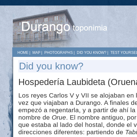
HOME
|
MAP
|
PHOTOGRAPHS
|
DID YOU KNOW?
|
TEST YOURSEL
Did you know?
Hospedería Laubideta (Oruen
Los reyes Carlos V y VII se alojaban en
vez que viajaban a Durango. A finales de
empezó a regentarla, y a partir de ahí l
nombre de
Orue
. El nombre antiguo, por
que estaba al lado del hostal, donde el 
direcciones diferentes: partiendo de
Tab