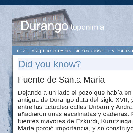
HOME
|
MAP
|
PHOTOGRAPHS
|
DID YOU KNOW?
|
TEST YOURSEL
Did you know?
Fuente de Santa Maria
Dejando a un lado el pozo que había en 
antigua de Durango data del siglo XVII, 
entre las actuales calles Uribarri y Andra
añadieron unas escalinatas y cadenas. Po
fuentes mayores de Ezkurdi, Kurutziaga 
María perdió importancia, y se construy