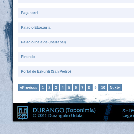
Pagasarri
Palacio Etxezuria
Palacio Ibaialde (Ibaizabal)
Pinondo
Portal de Ezkurdi (San Pedro)
«Previous
1
2
3
4
5
6
7
8
9
10
Next»