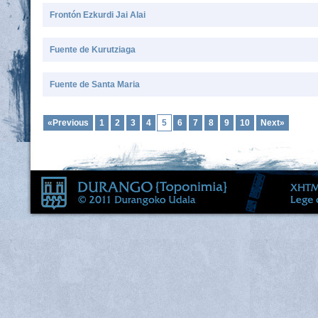
Frontón Ezkurdi Jai Alai
Fuente de Kurutziaga
Fuente de Santa Maria
«Previous
1
2
3
4
5
6
7
8
9
10
Next»