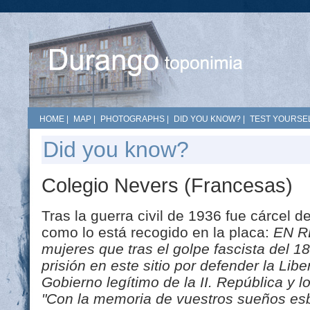
HOME
|
MAP
|
PHOTOGRAPHS
|
DID YOU KNOW?
|
TEST YOURSEL
Did you know?
Colegio Nevers (Francesas)
Tras la guerra civil de 1936 fue cárcel d
como lo está recogido en la placa:
EN R
mujeres que tras el golpe fascista del 18
prisión en este sitio por defender la Liber
Gobierno legítimo de la II. República y 
"Con la memoria de vuestros sueños esb