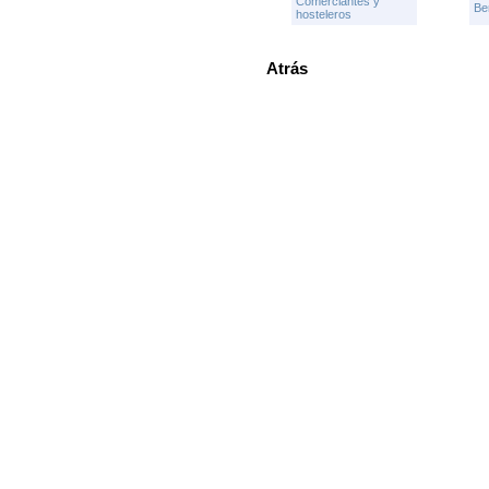
Comerciantes y
Be
hosteleros
Atrás