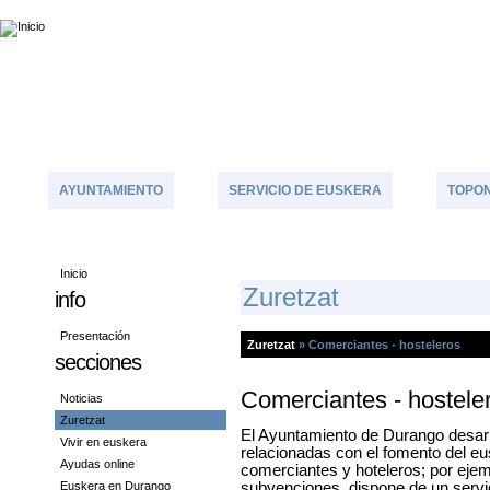
AYUNTAMIENTO
SERVICIO DE EUSKERA
TOPON
Inicio
Z
Uretzat
info
Presentación
Zuretzat
»
Comerciantes - hosteleros
secciones
Comerciantes - hostele
Noticias
Zuretzat
El Ayuntamiento de Durango desarro
Vivir en euskera
relacionadas con el fomento del eu
Ayudas online
comerciantes y hoteleros; por eje
Euskera en Durango
subvenciones, dispone de un servi