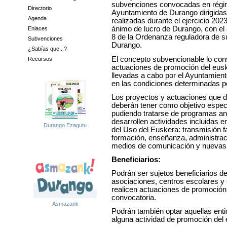
subvenciones convocadas en régim
Directorio
Ayuntamiento de Durango dirigidas
Agenda
realizadas durante el ejercicio 202
ánimo de lucro de Durango, con el 
Enlaces
8 de la Ordenanza reguladora de 
Subvenciones
Durango.
¿Sabías que...?
El concepto subvencionable lo const
Recursos
actuaciones de promoción del eus
llevadas a cabo por el Ayuntamie
en las condiciones determinadas po
Los proyectos y actuaciones que 
deberán tener como objetivo especí
pudiendo tratarse de programas an
desarrollen actividades incluidas 
Durango Ezagutu
del Uso del Euskera: t
ransmisión f
formación,
e
nseñanza, adm
inistra
m
edios de comunicación y n
uevas
Beneficiarios:
Podrán ser sujetos beneficiarios de
asociaciones, centros escolares y
realicen actuaciones de promoció
convocatoria.
Asmazank
Podrán también optar aquellas ent
alguna actividad de promoción del