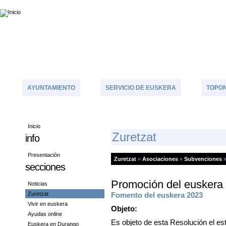
AYUNTAMIENTO
SERVICIO DE EUSKERA
TOPON
Inicio
Z
Uretzat
info
Presentación
Zuretzat
»
Asociaciones
»
Subvenciones
secciones
Promoción del euskera
Noticias
Zuretzat
Fomento del euskera 2023
Vivir en euskera
Objeto:
Ayudas online
Es objeto de esta Resolución el es
Euskera en Durango