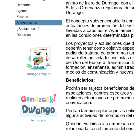
ánimo de lucro de Durango, con el 
Directorio
8 de la Ordenanza reguladora de 
Agenda
Durango.
Enlaces
El concepto subvencionable lo const
Subvenciones
actuaciones de promoción del eus
¿Sabías que...?
llevadas a cabo por el Ayuntamie
en las condiciones determinadas po
Recursos
Los proyectos y actuaciones que 
deberán tener como objetivo especí
pudiendo tratarse de programas an
desarrollen actividades incluidas 
del Uso del Euskera: t
ransmisión f
formación,
e
nseñanza, adm
inistra
m
edios de comunicación y n
uevas
Durango Ezagutu
Beneficiarios:
Podrán ser sujetos beneficiarios de
asociaciones, centros escolares y
realicen actuaciones de promoció
convocatoria.
Podrán también optar aquellas ent
alguna actividad de promoción del
Asmazank
Quedan excluidas las empresas mer
relacionada con el fomento del eus