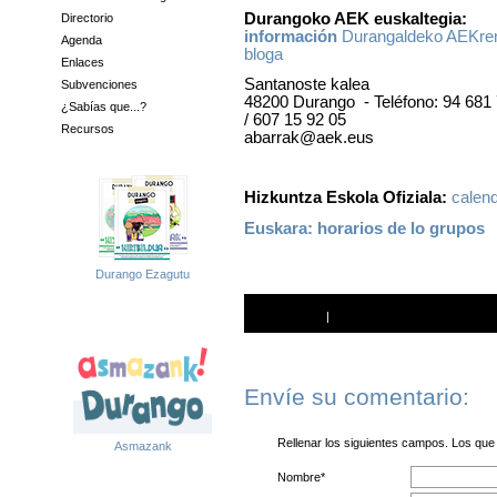
Durangoko AEK euskaltegia:
Directorio
información
Durangaldeko AEKre
Agenda
bloga
Enlaces
Santanoste kalea
Subvenciones
48200 Durango - Teléfono: 94 681
¿Sabías que...?
/ 607 15 92 05
Recursos
abarrak@aek.eus
Hizkuntza Eskola Ofiziala:
calend
Euskara: horarios de lo grupos
Durango Ezagutu
Imprimir
|
Enviar a un amigo
Envíe su comentario:
Rellenar los siguientes campos. Los que t
Asmazank
Nombre*