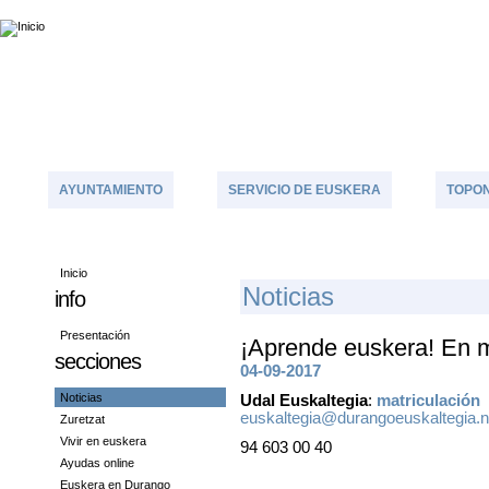
AYUNTAMIENTO
SERVICIO DE EUSKERA
TOPON
Inicio
N
Oticias
info
Presentación
¡Aprende euskera! En m
secciones
04-09-2017
Noticias
Udal Euskaltegia
:
matriculación
euskaltegia@durangoeuskaltegia.n
Zuretzat
Vivir en euskera
94 603 00 40
Ayudas online
Euskera en Durango