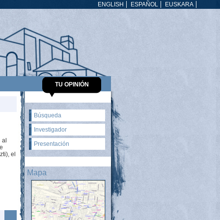
ENGLISH
ESPAÑOL
EUSKARA
TU OPINIÓN
Búsqueda
Investigador
 al
Presentación
re
ti), el
Mapa