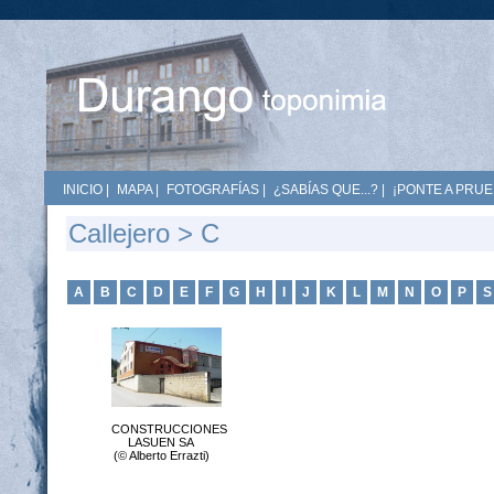
INICIO
|
MAPA
|
FOTOGRAFÍAS
|
¿SABÍAS QUE...?
|
¡PONTE A PRUE
Callejero > C
A
B
C
D
E
F
G
H
I
J
K
L
M
N
O
P
S
CONSTRUCCIONES
LASUEN SA
(© Alberto Errazti)