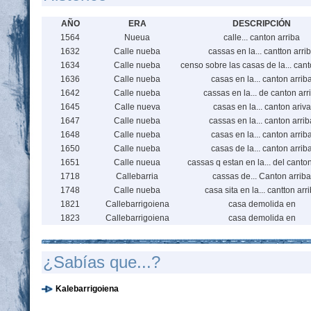
AÑO
ERA
DESCRIPCIÓN
1564
Nueua
calle... canton arriba
1632
Calle nueba
cassas en la... cantton arri
1634
Calle nueba
censo sobre las casas de la... cant
1636
Calle nueba
casas en la... canton arrib
1642
Calle nueba
cassas en la... de canton arr
1645
Calle nueva
casas en la... canton ariva
1647
Calle nueba
cassas en la... canton arrib
1648
Calle nueba
casas en la... canton arrib
1650
Calle nueba
casas de la... canton arrib
1651
Calle nueua
cassas q estan en la... del canton
1718
Callebarria
cassas de... Canton arriba
1748
Calle nueba
casa sita en la... cantton arr
1821
Callebarrigoiena
casa demolida en
1823
Callebarrigoiena
casa demolida en
¿Sabías que...?
Kalebarrigoiena