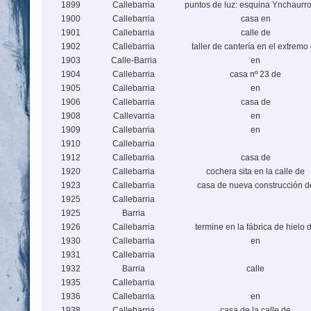
1899
Callebarria
puntos de luz: esquina Ynchaurr
1900
Callebarria
casa en
1901
Callebarria
calle de
1902
Callebarria
taller de cantería en el extremo
1903
Calle-Barria
en
1904
Callebarria
casa nº 23 de
1905
Callebarria
en
1906
Callebarria
casa de
1908
Callevarria
en
1909
Callebarria
en
1910
Callebarria
1912
Callebarria
casa de
1920
Callebarria
cochera sita en la calle de
1923
Callebarria
casa de nueva construcción d
1925
Callebarria
1925
Barria
1926
Callebarria
termine en la fábrica de hielo 
1930
Callebarria
en
1931
Callebarria
1932
Barria
calle
1935
Callebarria
1936
Callebarria
en
1938
Callebarria
casa de la calle de