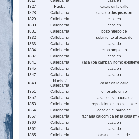
1827
Callebarria
casa en
1827
Nueba
casas en la calle
1828
Callebarria
casa de dos pisos en
1829
Callebarria
casa en
1830
Callebarria
casa en
1831
Callebarria
pozo nuebo de
1832
Callebarria
solar junto al pozo de
1833
Callebarria
casa de
1834
Callebarria
casa propia en
1837
Callebarria
casa en
1841
Callebarria
casa con campa y horno existent
1845
Callebarria
casa en
1847
Callebarria
casa en
Nueba /
1848
casas en la calle
Callebarria
1851
Callebarria
enlosado entre
1852
Callebarria
casa con su huerta de
1853
Callebarria
reposicion de las calles de
1854
Callebarria
casa en el barrio de
1857
Callebarría
fachada carcomida en la casa nº 
1860
Callebarria
casa en
1862
Callebarria
casa de
1865
Callebarria
casa en la calle de