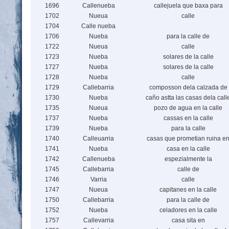
1696
Callenueba
callejuela que baxa para
1702
Nueua
calle
1704
Calle nueba
1706
Nueba
para la calle de
1722
Nueua
calle
1723
Nueba
solares de la calle
1727
Nueba
solares de la calle
1728
Nueba
calle
1729
Callebarria
composson dela calzada de
1730
Nueba
caño astta las casas dela call
1735
Nueua
pozo de agua en la calle
1737
Nueba
cassas en la calle
1739
Nueba
para la calle
1740
Calleuarria
casas que prometian ruina e
1741
Nueba
casa en la calle
1742
Callenueba
espezialmente la
1745
Callebarria
calle de
1746
Varria
calle
1747
Nueua
capitanes en la calle
1750
Callebarria
para la calle de
1752
Nueba
celadores en la calle
1757
Callevarria
casa sita en