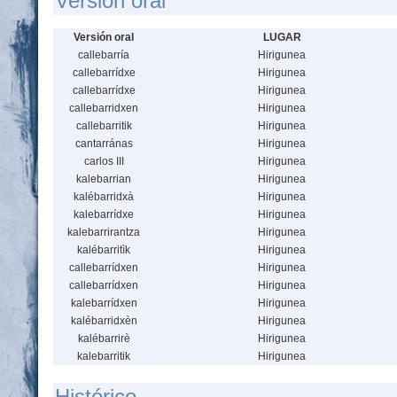
Versión oral
Versión oral
LUGAR
callebarría
Hirigunea
callebarrídxe
Hirigunea
callebarrídxe
Hirigunea
callebarridxen
Hirigunea
callebarritik
Hirigunea
cantarránas
Hirigunea
carlos III
Hirigunea
kalebarrian
Hirigunea
kalébarridxà
Hirigunea
kalebarrídxe
Hirigunea
kalebarrirantza
Hirigunea
kalébarritìk
Hirigunea
callebarrídxen
Hirigunea
callebarrídxen
Hirigunea
kalebarrídxen
Hirigunea
kalébarridxèn
Hirigunea
kalébarrirè
Hirigunea
kalebarritik
Hirigunea
Histórico