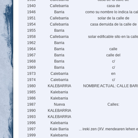
1940
Callebarria
casa de
1946
Barria
como su nombre lo indica la cal
1951
Callebarria
solar de la calle de
1954
Callebarria
casa derruida de la calle de
1955
Barria
1958
Callebarria
solar edificable sito en la call
1962
Barria
1964
Barria
calle
1967
Barria
calle del
1968
Barria
c/
1969
Barria
c/
1973
Calebarria
en
1974
Calebarria
c/
1980
KALEBARRIA
NOMBRE ACTUAL: CALLE BAR
1985
Kalebarria
1986
Kalebarria
1987
Nueva
Calles:
1990
KALEBARRIA
1993
KALEBARRIA
1996
Kalebarria
1997
Kale Barria
... ireki zen (XV. mendearen lehen 
1999
Kalebarria