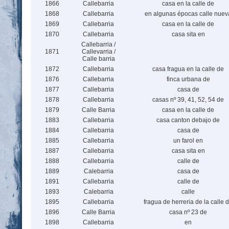
1866
Callebarria
casa en la calle de
1868
Callebarria
en algunas épocas calle nuev
1869
Callebarria
casa en la calle de
1870
Callebarria
casa sita en
Callebarria /
1871
Callevarria /
Calle barria
1872
Callebarria
casa fragua en la calle de
1876
Callebarria
finca urbana de
1877
Callebarria
casa de
1878
Callebarria
casas nº 39, 41, 52, 54 de
1879
Calle Barria
casa en la calle de
1883
Callebarria
casa canton debajo de
1884
Callebarria
casa de
1885
Callebarria
un farol en
1887
Callebarria
casa sita en
1888
Callebarria
calle de
1889
Calebarria
casa de
1891
Callebarria
calle de
1893
Calebarria
calle
1895
Callebarria
fragua de herreria de la calle 
1896
Calle Barria
casa nº 23 de
1898
Callebarria
en