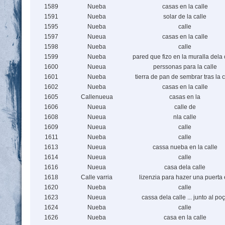
1589
Nueba
casas en la calle
1591
Nueba
solar de la calle
1595
Nueba
calle
1597
Nueua
casas en la calle
1598
Nueba
calle
1599
Nueba
pared que fizo en la muralla dela 
1600
Nueua
perssonas para la calle
1601
Nueba
tierra de pan de sembrar tras la c
1602
Nueba
casas en la calle
1605
Callenueua
casas en la
1606
Nueua
calle de
1608
Nueua
nla calle
1609
Nueua
calle
1611
Nueba
calle
1613
Nueua
cassa nueba en la calle
1614
Nueua
calle
1616
Nueua
casa dela calle
1618
Calle varria
lizenzia para hazer una puerta
1620
Nueba
calle
1623
Nueua
cassa dela calle ... junto al po
1624
Nueba
calle
1626
Nueba
casa en la calle