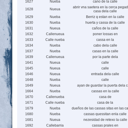
1627
Nueba
cano de la calle
abrir vna saetera en la cerca pegad
1628
Nueua
casa dela calle
1629
Nueba
Berriz q estan en la calle
1630
Nueba
huerta y cassa de la calle
1631
Nueua
caños de la calle
1632
Callenueua
poner lossas en
1633
Calle nueba
cassa en la
1634
Nueba
cabo dela calle
1637
Nueba
casas en la calle
1639
Callenueua
por la parte dela
1641
Nueua
calle
1645
Nueua
calle
1646
Nueua
entrada dela calle
1648
Nueba
calle
1649
Nueua
ayan de guardar la puerta dela c
1664
Nueba
cassas en la calle
1670
Callenueba
casa de
1671
Calle nueba
casa de la
1679
Nueba
dueños de las cassas sitas en las ca
1680
Nueba
cassas quessitan enla calle
1681
Nueua
nezesidad de retexo la calle
1692
Callebarria
cassas prales en