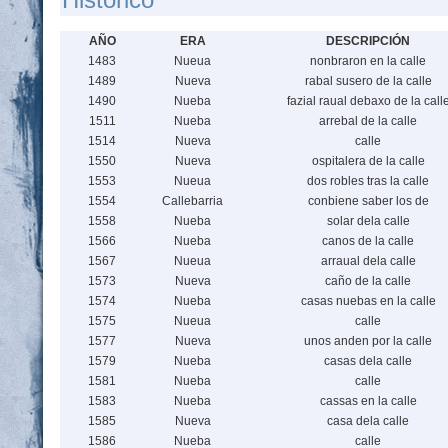
AÑO
ERA
DESCRIPCIÓN
1483
Nueua
nonbraron en la calle
1489
Nueva
rabal susero de la calle
1490
Nueba
fazial raual debaxo de la call
1511
Nueba
arrebal de la calle
1514
Nueva
calle
1550
Nueva
ospitalera de la calle
1553
Nueua
dos robles tras la calle
1554
Callebarria
conbiene saber los de
1558
Nueba
solar dela calle
1566
Nueba
canos de la calle
1567
Nueua
arraual dela calle
1573
Nueva
caño de la calle
1574
Nueba
casas nuebas en la calle
1575
Nueua
calle
1577
Nueva
unos anden por la calle
1579
Nueba
casas dela calle
1581
Nueba
calle
1583
Nueba
cassas en la calle
1585
Nueva
casa dela calle
1586
Nueba
calle