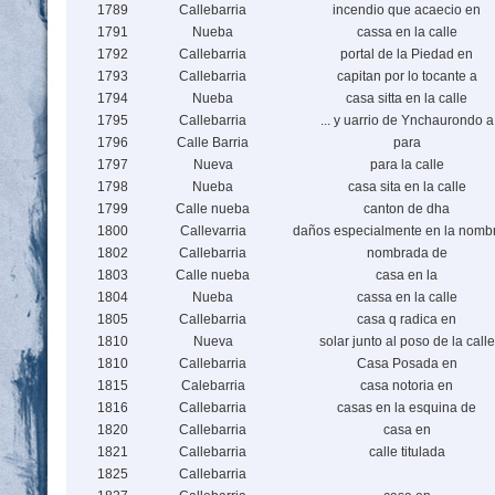
1789
Callebarria
incendio que acaecio en
1791
Nueba
cassa en la calle
1792
Callebarria
portal de la Piedad en
1793
Callebarria
capitan por lo tocante a
1794
Nueba
casa sitta en la calle
1795
Callebarria
... y uarrio de Ynchaurondo a
1796
Calle Barria
para
1797
Nueva
para la calle
1798
Nueba
casa sita en la calle
1799
Calle nueba
canton de dha
1800
Callevarria
daños especialmente en la nomb
1802
Callebarria
nombrada de
1803
Calle nueba
casa en la
1804
Nueba
cassa en la calle
1805
Callebarria
casa q radica en
1810
Nueva
solar junto al poso de la calle
1810
Callebarria
Casa Posada en
1815
Calebarria
casa notoria en
1816
Callebarria
casas en la esquina de
1820
Callebarria
casa en
1821
Callebarria
calle titulada
1825
Callebarria