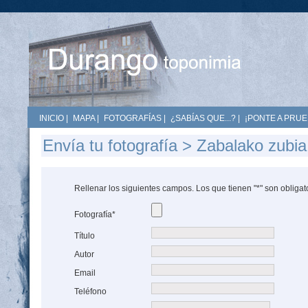
INICIO
|
MAPA
|
FOTOGRAFÍAS
|
¿SABÍAS QUE...?
|
¡PONTE A PRUE
Envía tu fotografía > Zabalako zubia
Rellenar los siguientes campos. Los que tienen "*" son obligat
Fotografía*
Título
Autor
Email
Teléfono