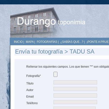
INICIO
|
MAPA
|
FOTOGRAFÍAS
|
¿SABÍAS QUE...?
|
¡PONTE A PRUE
Envía tu fotografía > TADU SA
Rellenar los siguientes campos. Los que tienen "*" son obligat
Fotografía*
Título
Autor
Email
Teléfono