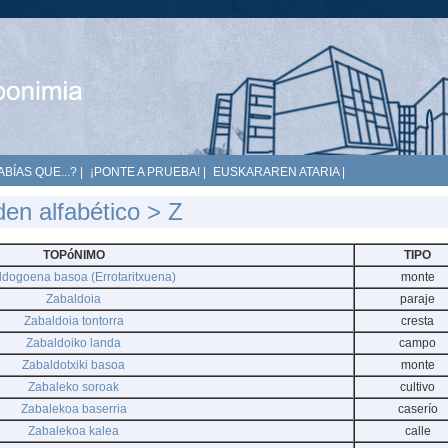
ABÍAS QUE...?
|
¡PONTE A PRUEBA!
|
EUSKARAREN ATARIA
|
den alfabético
> Z
TOPóNIMO
TIPO
ldogoena basoa (Errotaritxuena)
monte
Zabaldoia
paraje
Zabaldoia tontorra
cresta
Zabaldoiko landa
campo
Zabaldotxiki basoa
monte
Zabaleko soroak
cultivo
Zabalekoa baserria
caserío
Zabalekoa kalea
calle