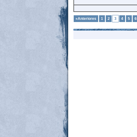
«Anteriores
1
2
3
4
5
6