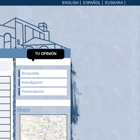
ENGLISH
ESPAÑOL
EUSKARA
TU OPINIÓN
Búsqueda
Investigador
Presentación
Mapa