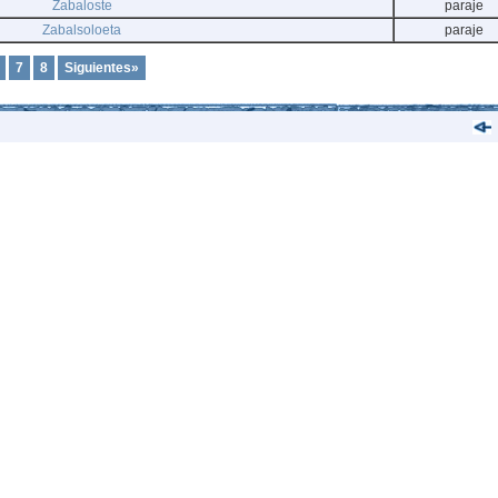
Zabaloste
paraje
Zabalsoloeta
paraje
7
8
Siguientes»